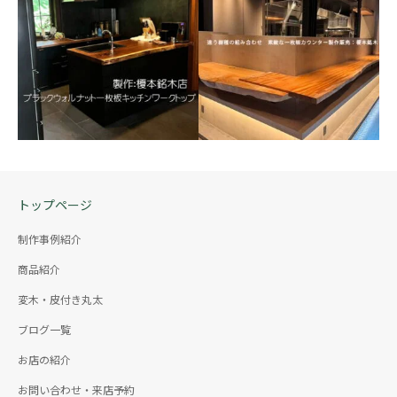
千葉県柏市｜Ｌ字に設置
された一枚板キッチンカ
ウンター製作例
【一枚板カウンター製
巨大な一枚板でキッチンを仕
作】樹齢200年杉一枚板を
切るお部屋の風景
トップページ
使用したＬ字カウンター
の製作工程【完成画像
制作事例紹介
有】
商品紹介
長さ4.3ｍと2ｍの天然耳付き
杉一枚板をL字に組んだカウン
変木・皮付き丸太
【一枚板カウンター製
ターのご利用
ブログ一覧
【長野県軽井沢町】ブラ
作】違う樹種を組み合わ
ックウォルナット一枚板
せて完成した一枚板カウ
お店の紹介
のキッチンワークトップ
ンター
お問い合わせ・来店予約
を製作