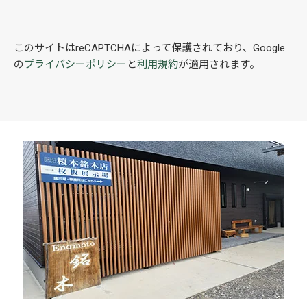
二種類の一枚板を組み合わせ
別荘でお料理も楽しくなる特
た一枚板カウンター製作
別な一枚板キッチンワークト
このサイトはreCAPTCHAによって保護されており、Google
ップ
の
プライバシーポリシー
と
利用規約
が適用されます。