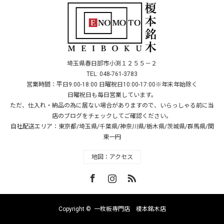
埼玉県春日部市小渕１２５５－２
TEL: 048-761-3783
営業時間：平日9:00-18:00 日曜祝日10:00-17:00※年末年始除く
日曜祝日も毎日営業しています。
ただ、仕入れ・納品の為に居ない場合がありますので、いらっしゃる前に当
店のブログをチェックしてご確認ください。
自社配送エリア：東京都/埼玉県/千葉県/神奈川県/栃木県/茨城県/群馬県/関
東一円
地図：アクセス
Facebook
Instagram
RSS
Copyright ©
一枚板専門店 榎本銘木店