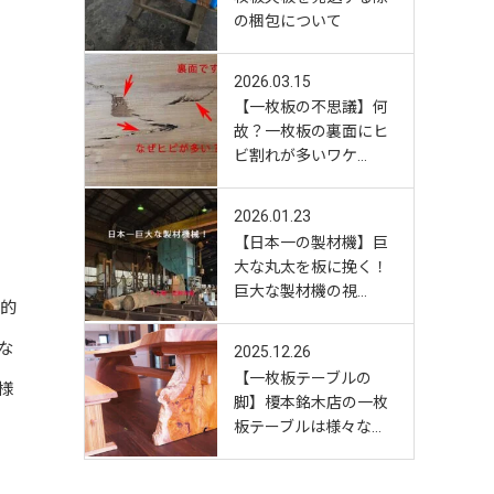
の梱包について
2026.03.15
【一枚板の不思議】何
故？一枚板の裏面にヒ
ビ割れが多いワケ…
2026.01.23
【日本一の製材機】巨
大な丸太を板に挽く！
巨大な製材機の視…
本的
な
2025.12.26
【一枚板テーブルの
様
脚】榎本銘木店の一枚
板テーブルは様々な…