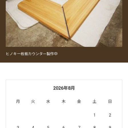
ヒノキ一枚板カウンター製作中
2026年8月
月
火
水
木
金
土
日
1
2
3
4
5
6
7
8
9