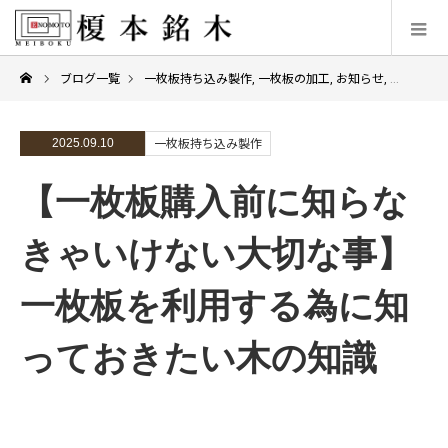
ブログ一覧
一枚板持ち込み製作
,
一枚板の加工
,
お知らせ
,
ご依頼い
2025.09.10
一枚板持ち込み製作
【一枚板購入前に知らな
きゃいけない大切な事】
一枚板を利用する為に知
っておきたい木の知識